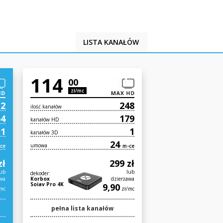
LISTA KANAŁÓW
114
00
zł/mc
12
248
ilość kanałów
54
179
kanałów HD
1
1
kanałów 3D
24
umowa
ce
m-ce
zł
299 zł
ub
lub
dekoder:
awa
Korbox
dzierżawa
Soiav Pro 4K
9,90
mc
zł/mc
pełna lista kanałów