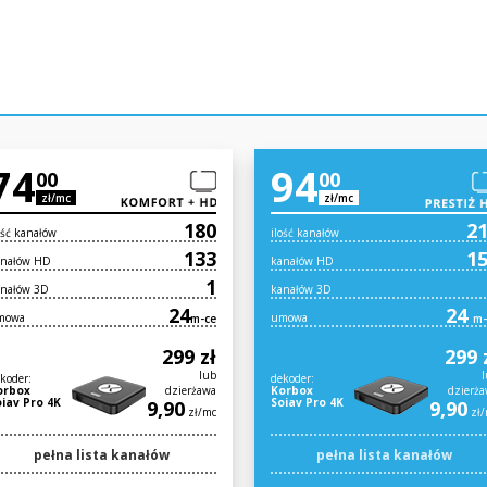
74
94
00
00
zł/mc
zł/mc
180
2
ość kanałów
ilość kanałów
133
1
anałów HD
kanałów HD
1
anałów 3D
kanałów 3D
24
24
mowa
umowa
m-ce
m-
299 zł
299 
lub
l
koder:
dekoder:
orbox
dzierżawa
Korbox
dzierż
oiav Pro 4K
Soiav Pro 4K
9,90
9,90
zł/mc
zł/
pełna lista kanałów
pełna lista kanałów