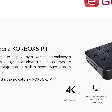
dera KORBOX5 PI!
zemie w niepozornym, wręcz kieszonkowym
ą z oglądania telewizji na jeszcze wyższy
iając sobie i bliskim rewelacyjny stopień
azu.
ostarcza nowatorski KORBOX5 Pi!