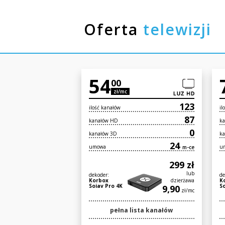
Oferta
telewizji
54
00
zł/mc
123
ilość kanałów
il
87
kanałów HD
k
0
kanałów 3D
k
24
umowa
u
m-ce
299 zł
lub
dekoder:
de
Korbox
dzierżawa
K
Soiav Pro 4K
S
9,90
zł/mc
pełna lista kanałów