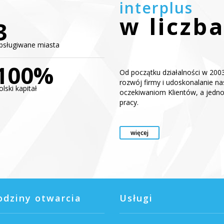
interplus
w liczb
3
bsługiwane miasta
100%
Od początku działalności w 2003
rozwój firmy i udoskonalanie n
olski kapitał
oczekiwaniom Klientów, a jedn
pracy.
więcej
odziny otwarcia
Usługi