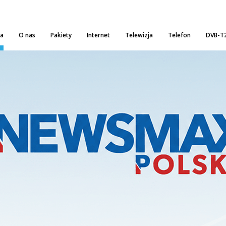
na
O nas
Pakiety
Internet
Telewizja
Telefon
DVB-T