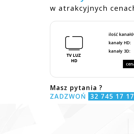
w atrakcyjnych cenac
ilość kanałó
kanały HD:
kanały 3D:
cena
Masz pytania ?
ZADZWOŃ
32 745 17 1