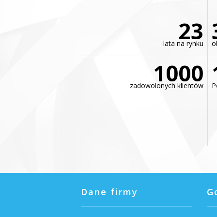
23
lata na rynku
o
1000
zadowolonych klientów
P
Dane firmy
G