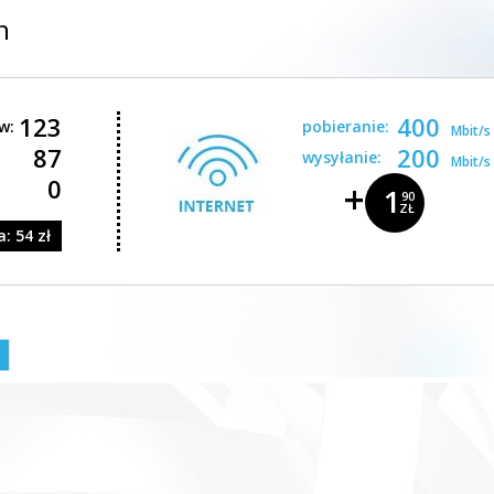
h
123
400
w:
pobieranie:
Mbit/s
87
200
wysyłanie:
Mbit/s
0
+
1
90
ZŁ
: 54 zł
7