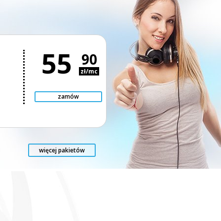
55
90
zł/mc
zamów
więcej pakietów