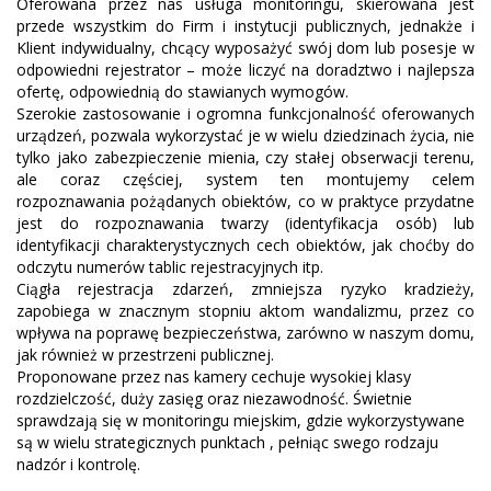
Oferowana przez nas usługa monitoringu, skierowana jest
przede wszystkim do Firm i instytucji publicznych, jednakże i
Klient indywidualny, chcący wyposażyć swój dom lub posesje w
odpowiedni rejestrator – może liczyć na doradztwo i najlepsza
ofertę, odpowiednią do stawianych wymogów.
Szerokie zastosowanie i ogromna funkcjonalność oferowanych
urządzeń, pozwala wykorzystać je w wielu dziedzinach życia, nie
tylko jako zabezpieczenie mienia, czy stałej obserwacji terenu,
ale coraz częściej, system ten montujemy celem
rozpoznawania pożądanych obiektów, co w praktyce przydatne
jest do rozpoznawania twarzy (identyfikacja osób) lub
identyfikacji charakterystycznych cech obiektów, jak choćby do
odczytu numerów tablic rejestracyjnych itp.
Ciągła rejestracja zdarzeń, zmniejsza ryzyko kradzieży,
zapobiega w znacznym stopniu aktom wandalizmu, przez co
wpływa na poprawę bezpieczeństwa, zarówno w naszym domu,
jak również w przestrzeni publicznej.
Proponowane przez nas kamery cechuje wysokiej klasy
rozdzielczość, duży zasięg oraz niezawodność. Świetnie
sprawdzają się w monitoringu miejskim, gdzie wykorzystywane
są w wielu strategicznych punktach , pełniąc swego rodzaju
nadzór i kontrolę.