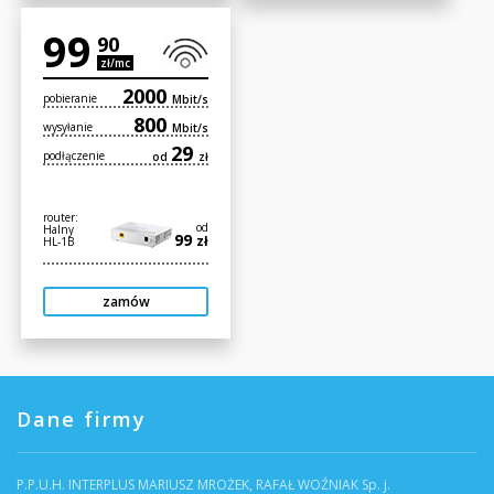
99
90
zł/mc
2000
pobieranie
Mbit/s
800
wysyłanie
Mbit/s
29
podłączenie
od
zł
router:
od
Halny
99
zł
HL-1B
zamów
Dane firmy
P.P.U.H. INTERPLUS MARIUSZ MROŻEK, RAFAŁ WOŹNIAK Sp. j.