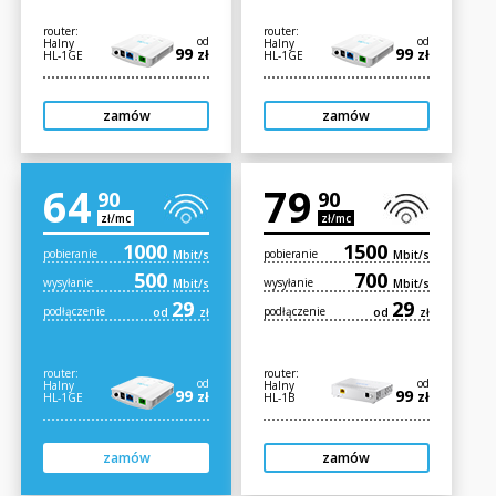
router:
router:
od
od
Halny
Halny
99
99
zł
zł
HL-1GE
HL-1GE
zamów
zamów
64
79
90
90
zł/mc
zł/mc
1000
1500
pobieranie
pobieranie
Mbit/s
Mbit/s
500
700
wysyłanie
wysyłanie
Mbit/s
Mbit/s
29
29
podłączenie
podłączenie
od
zł
od
zł
router:
router:
od
od
Halny
Halny
99
99
zł
zł
HL-1GE
HL-1B
zamów
zamów