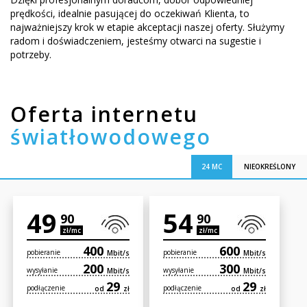
prędkości, idealnie pasującej do oczekiwań Klienta, to
najważniejszy krok w etapie akceptacji naszej oferty. Służymy
radom i doświadczeniem, jesteśmy otwarci na sugestie i
potrzeby.
Oferta internetu
światłowodowego
24 MC
NIEOKREŚLONY
49
54
90
90
zł/mc
zł/mc
400
600
pobieranie
pobieranie
Mbit/s
Mbit/s
200
300
wysyłanie
wysyłanie
Mbit/s
Mbit/s
29
29
podłączenie
podłączenie
od
zł
od
zł