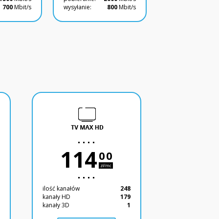
700
Mbit/s
wysyłanie:
800
Mbit/s
114
00
zł/mc
2
ilość kanałów
248
4
kanały HD
179
1
kanały 3D
1