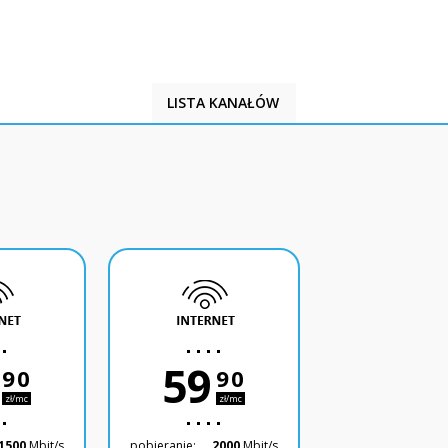
LISTA KANAŁÓW
59
90
90
zł/mc
zł/mc
1500
Mbit/s
pobieranie:
2000
Mbit/s