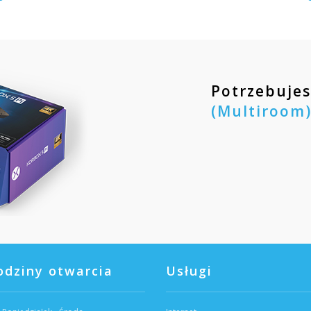
Potrzebujes
(Multiroom
odziny otwarcia
Usługi