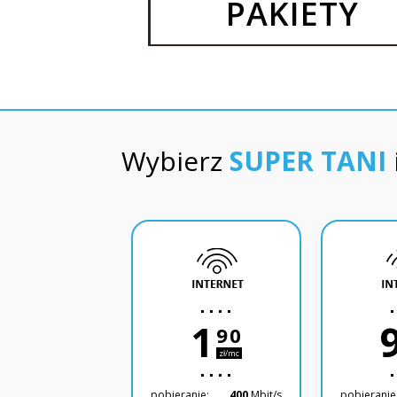
PAKIETY
Wybierz
SUPER TANI
1
90
zł/mc
pobieranie:
400
Mbit/s
pobieranie