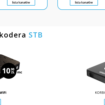
lista kanałów
lista kanałów
ekodera
STB
WiFi
KORB