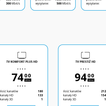
300
Mbit/s
wysyłanie:
500
Mbit/s
wysyłanie:
74
94
00
00
zł/mc
zł/mc
ilość kanałów
180
ilość kanałów
21
kanały HD
133
kanały HD
15
kanały 3D
1
kanały 3D