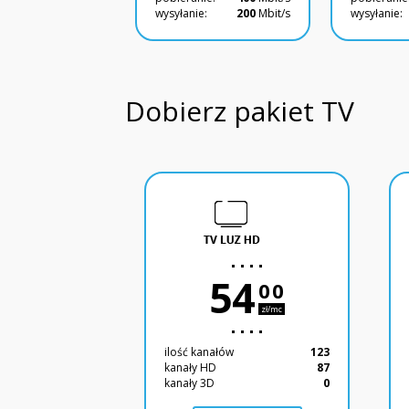
wysyłanie:
200
Mbit/s
wysyłanie:
Dobierz pakiet TV
54
00
zł/mc
ilość kanałów
123
kanały HD
87
kanały 3D
0