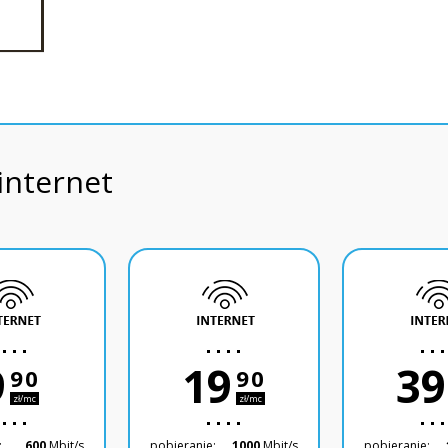
internet
9
19
39
90
90
zł/mc
zł/mc
:
600
Mbit/s
pobieranie:
1000
Mbit/s
pobieranie: